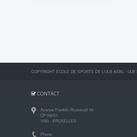
COPYRIGHT ECOLE DE SPORTS DE L'ULB ASBL - ULB 
CONTACT
Avenue Franklin Roosevelt 50 -
CP166/01
1050 - BRUXELLES
Phone: