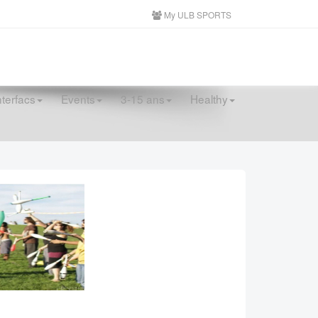
My ULB SPORTS
nterfacs
Events
3-15 ans
Healthy