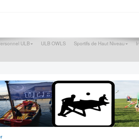
Personnel ULB
ULB OWLS
Sportifs de Haut Niveau
I
r