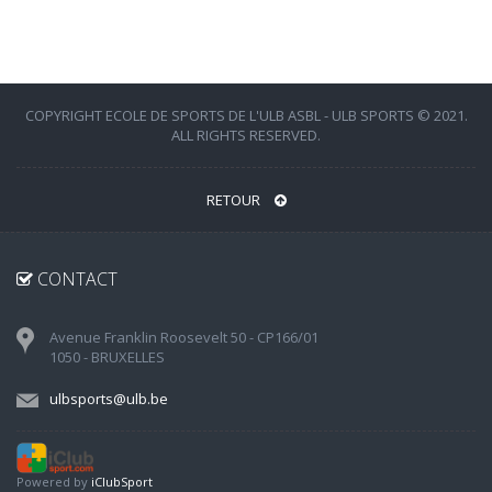
COPYRIGHT ECOLE DE SPORTS DE L'ULB ASBL - ULB SPORTS © 2021.
ALL RIGHTS RESERVED.
RETOUR
CONTACT
Avenue Franklin Roosevelt 50 - CP166/01
1050 - BRUXELLES
ulbsports@ulb.be
Powered by
iClubSport