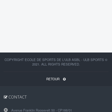
COPYRIGHT ECOLE DE SPORTS DE L'ULB ASBL - ULB SPORTS ©
2021. ALL RIGHTS RESERVED.
RETOUR
CONTACT
Avenue Franklin Roosevelt 50 - CP166/01