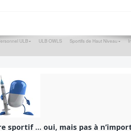
Personnel ULB
ULB OWLS
Sportifs de Haut Niveau
I
re sportif … oui, mais pas à n’import