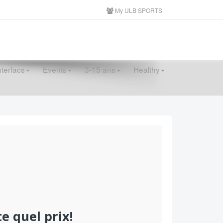
My ULB SPORTS
nterfacs
Events
3-15 ans
Healthy
e quel prix!