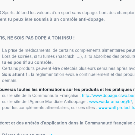
 Sports défend les valeurs d’un sport sans dopage. Lors des champio
ent
tu peux
être soumis à un contrôle anti-dopage
.
S, NE SOIS PAS DOPE A TON INSU !
La prise de médicaments, de certains compléments alimentaires
peu
Lors de soirées, si tu fumes (haschich, ...), si tu absorbes des produits
tu es positif au contrôle.
Certains produits peuvent être détectés plusieurs semaines après avo
Sois attentif :
la règlementation évolue continuellement et des produit
demain.
rouveras toutes les informations sur les produits et les pratiques 
sur le site de la Communauté Française :
http://www.dopage.cfwb.be/
sur le site de l'Agence Mondiale Antidopage :
www.wada-ama.org/fr/
,
pour les compléments alimentaires, sur ces sites :
www.wall-protect.fr
écret et des arrêtés d'application dans la Communauté française o