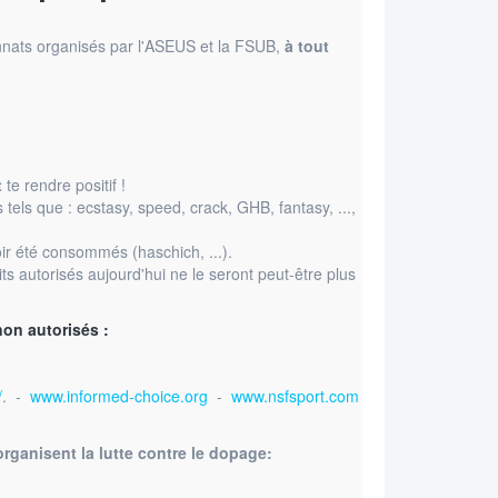
nnats organisés par l'ASEUS et la FSUB,
à tout
t
te rendre positif !
 tels que : ecstasy, speed, crack, GHB, fantasy, ...,
ir été consommés (haschich, ...).
s autorisés aujourd'hui ne le seront peut-être plus
non autorisés :
/
. -
www.informed-choice.org
-
www.nsfsport.com
rganisent la lutte contre le dopage: