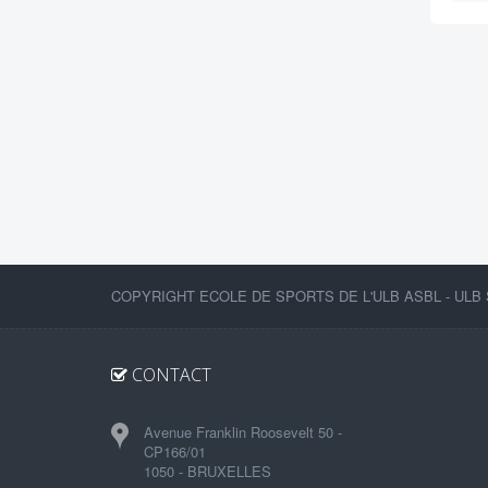
COPYRIGHT ECOLE DE SPORTS DE L'ULB ASBL - ULB 
CONTACT
Avenue Franklin Roosevelt 50 -
CP166/01
1050 - BRUXELLES