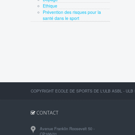
Ethique
Prévention des risques pour la
santé dans le sport
COPYRIGHT ECOLE DE SPORTS DE L'ULB ASBL - ULB 
CONTACT
Avenue Franklin Roosevelt 50 -
CP166/01