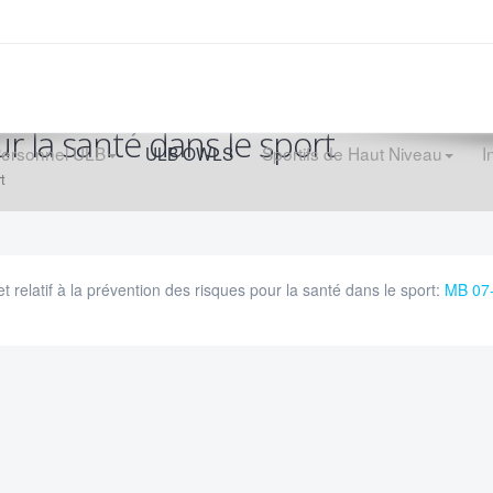
r la santé dans le sport
Personnel ULB
ULB OWLS
Sportifs de Haut Niveau
I
t
t relatif à la prévention des risques pour la santé dans le sport:
MB 07