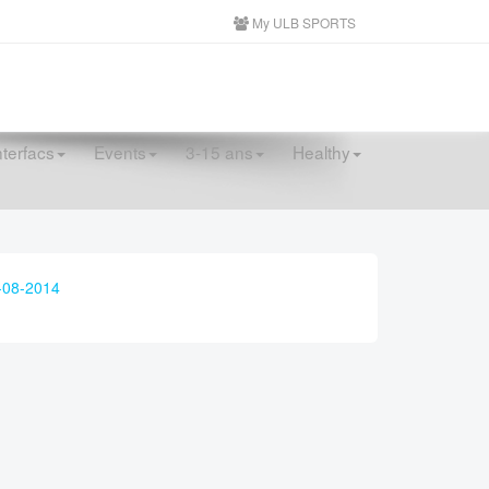
My ULB SPORTS
nterfacs
Events
3-15 ans
Healthy
-08-2014