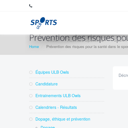
Prévention des risques pou
Infos
Activités Sportives
Sport 
Home
Prévention des risques pour la santé dans le spor
Équipes ULB Owls
Décre
Candidature
Entrainements ULB Owls
Calendriers - Résultats
Dopage, éthique et prévention
Dopage